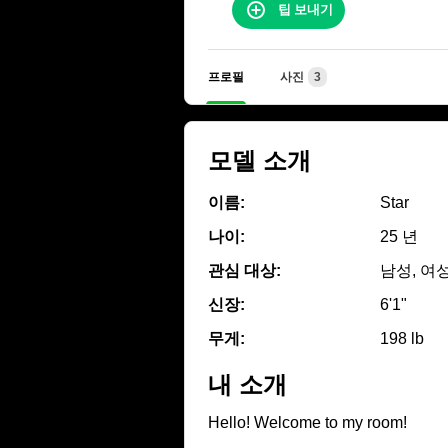
팁 보내기
프로필
사진
3
모델 소개
이름:
Star
나이:
25 년
관심 대상:
남성, 여성
신장:
6'1"
무게:
198 lb
내 소개
Hello! Welcome to my room!