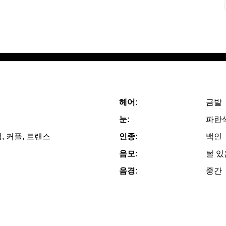
헤어:
금발
눈:
파란
, 커플, 트랜스
인종:
백인
음모:
털 있
음경:
중간