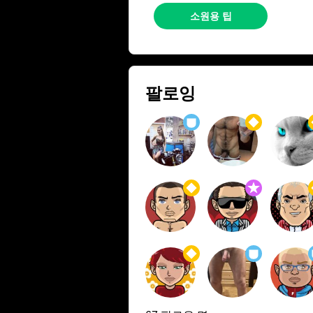
소원용 팁
팔로잉