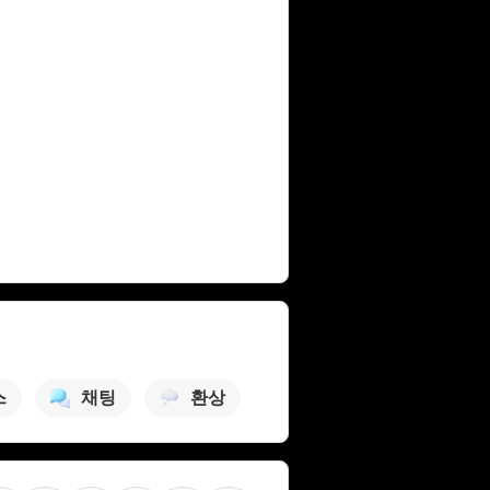
스
채팅
환상