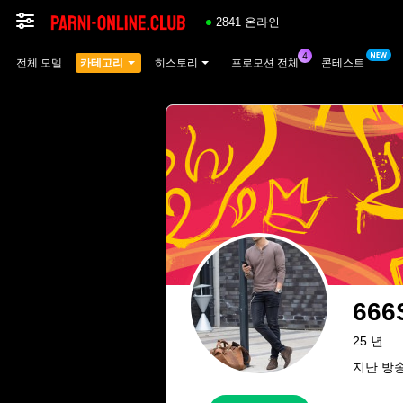
2841 온라인
전체 모델
카테고리
히스토리
프로모션 전체
콘테스트
666
25 년
지난 방송: 