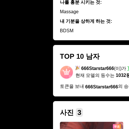
나를 흥분 시키는 것:
Massage
내 기분을 상하게 하는 것:
BDSM
TOP 10 남자
666Starstar666
(이)가
현재 모델의 등수는
1032
토큰을 보내
의 
666Starstar666
사진
3
무료