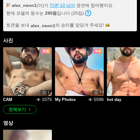
alex_neon1
(이)가
TOP 10 남자
경연에 참여했어요.
현재 모델의 등수는
295등
입니다 (25점).
토큰을 보내
의 승리를 앞당겨
주세요!
alex_neon1
사진
무료
무료
1
3
1075
5596
CAM
My Photos
hot day
전체보기
영상