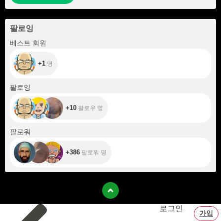
팔로잉
+1
베스트 회원
+1
명
+10
팔로잉
+10
팔로우 명
+386
팔로워
+386
팔로워 명
로그인
가입