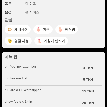
음모:
털 있음
음경:
큰 사이즈
관심
체내사정
자위
핑거링
얼굴 사정
거칠게 만지기
메뉴 팁
pm/ get my attention
4 TKN
if u like me Lol
5 TKN
if u are a Lil Worshipper
15 TKN
show feets x 1min
20 TKN