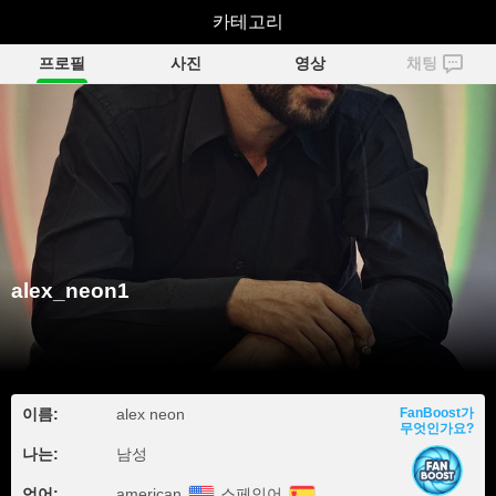
alex_neon1
카테고리
프로필
사진
영상
채팅
alex_neon1
이름:
alex neon
FanBoost가
무엇인가요?
나는:
남성
언어:
american
스페인어