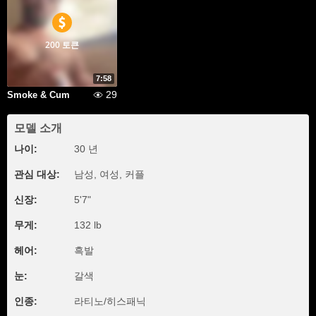
200 토큰
7:58
29
Smoke & Cum
모델 소개
나이:
30 년
관심 대상:
남성, 여성, 커플
신장:
5'7"
무게:
132 lb
헤어:
흑발
눈:
갈색
인종:
라티노/히스패닉