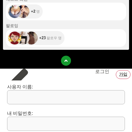
+2
명
+23
팔로잉
+23
팔로우 명
로그인
가입
사용자 이름:
내 비밀번호: