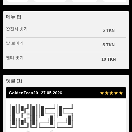
메뉴 팁
완전히 벗기
5 TKN
발 보이기
5 TKN
팬티 벗기
10 TKN
댓글 (1)
GoldenTeen20
27.05.2026
╓─╖╓──╖╓─╖╓────╖╓────╖
║█║║█╓╜║█║║█╓──╜║█╓──╜
║█╙╜╓╜░║█║║█╙──╖║█╙──╖
║█╓╖╙╖░║█║╙──╖█║╙──╖█║
║█║║█╙╖║█║╓──╜█║╓──╜█║
╙─╜╙──╜╙─╜╙────╜╙────╜