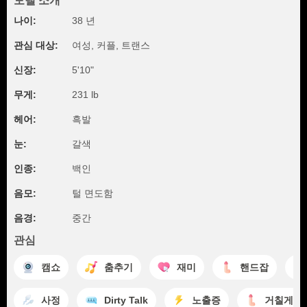
모델 소개
나이:
38 년
관심 대상:
여성, 커플, 트랜스
신장:
5'10"
무게:
231 lb
헤어:
흑발
눈:
갈색
인종:
백인
음모:
털 면도함
음경:
중간
관심
캠쇼
춤추기
재미
핸드잡
사정
Dirty Talk
노출증
거칠게 