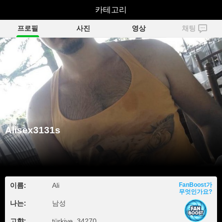
Alisex3131s
카테고리
프로필
사진
영상
채팅
Alisex3131s
이름:
Ali
FanBoost가
무엇인가요?
나는:
남성
고향:
türkiye, 34270