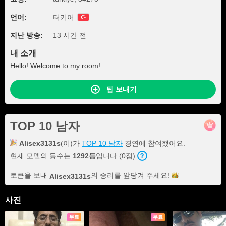
언어:
터키어
지난 방송:
13 시간 전
내 소개
Hello! Welcome to my room!
팁 보내기
TOP 10 남자
Alisex3131s
(이)가
TOP 10 남자
경연에 참여했어요.
현재 모델의 등수는
1292등
입니다 (0점).
토큰을 보내
의 승리를 앞당겨
주세요!
Alisex3131s
사진
무료
무료