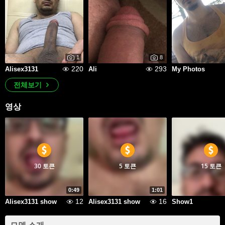
1
8
220
293
Alisex3131
Ali
My Photos
전체보기
영상
30 토큰
5 토큰
15 토큰
0:49
1:01
12
16
Alisex3131 show
Alisex3131 show
Show1