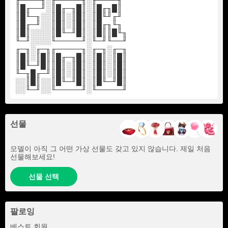
╓────╖░╓─────╖░╓────╖
║█╓──╜░║█╓─╖█║░║█╓╖█║
║█╙─╖░░║█║░║█║░║█╙╜╓╜
║█╓─╜░░║█║░║█║░║█╓╖╙╖
║█║░░░░║█╙─╜█║░║█║║█╙╖
╙─╜░░░░╙─────╜░╙─╜╙──╜
╓─╖░╓─╖╓─────╖░╓─╖░╓─╖
║█║░║█║║█╓─╖█║░║█║░║█║
║█╙─╜█║║█║░║█║░║█║░║█║
╙─╖█╓─╜║█║░║█║░║█║░║█║
░░║█║░░║█╙─╜█║░║█╙─╜█║
░░╙─╜░░╙─────╜░╙─────╜
선물
모델이 아직 그 어떤 가상 선물도 갖고 있지 않습니다. 제일 처음
선물해보세요!
선물 선택
팔로잉
+2
베스트 회원