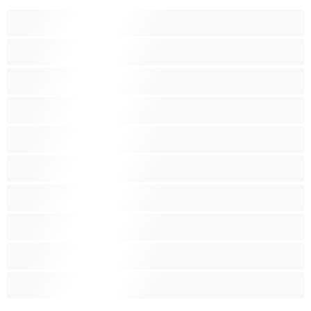
게이
근육질
대학생
베어
애널
양성애자
이성애자
최고의 개인 채팅 도구
커플
큰 자지