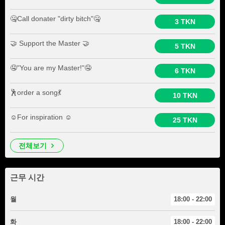
🤐Call donater "dirty bitch"🤐
3 TKN
🤝 Support the Master 🤝
5 TKN
🤤"You are my Master!"🤤
6 TKN
🕺order a song💃
10 TKN
☺️For inspiration ☺️
25 TKN
전체보기
근무 시간
월
18:00 - 22:00
화
18:00 - 22:00