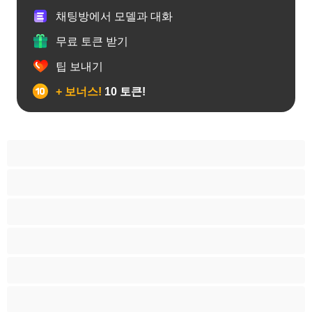
채팅방에서 모델과 대화
무료 토큰 받기
팁 보내기
+ 보너스!
10 토큰!
게이
근육질
대학생
베어
애널
양성애자