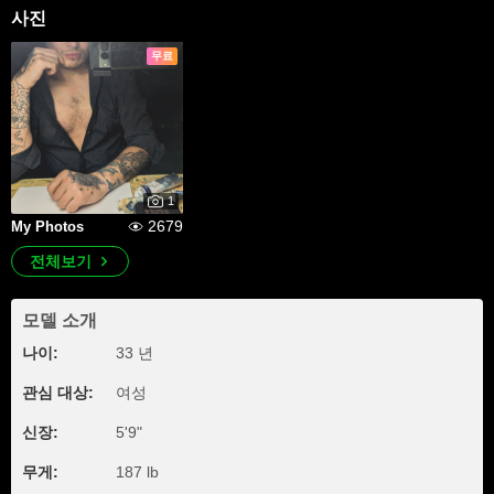
사진
무료
1
2679
My Photos
전체보기
모델 소개
나이:
33 년
관심 대상:
여성
신장:
5'9"
무게:
187 lb