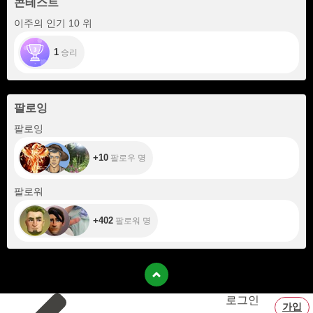
콘테스트
이주의 인기 10 위
1
승리
팔로잉
+10
팔로잉
+10
팔로우 명
+402
팔로워
+402
팔로워 명
로그인
가입