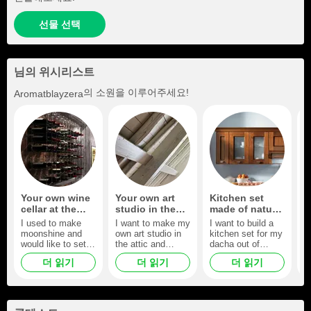
선물 선택
님의 위시리스트
의 소원을 이루어주세요!
Aromatblayzera
Your own wine
Your own art
Kitchen set
P
cellar at the
studio in the
made of natural
a
dacha
attic of your
wood.
I used to make
I want to make my
I want to build a
F
country house
moonshine and
own art studio in
kitchen set for my
i
would like to set
the attic and
dacha out of
up my own wine
create new works
natural wood
더 읽기
더 읽기
더 읽기
cellar in the
:3
myself. (Looking
basement of my
for a stream)
dacha.