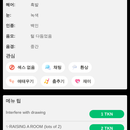
헤어:
흑발
눈:
녹색
인종:
백인
음모:
털 다듬었음
음경:
중간
관심
섹스 없음
채팅
환상
애태우기
춤추기
재미
메뉴 팁
Interfere with drawing
1 TKN
✨RAISING A ROOM (lots of 2)
2 TKN