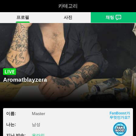
Aromatblayzera
카테고리
프로필
사진
채팅
Aromatblayzera
이름:
Master
FanBoost가
무엇인가요?
나는:
남성
지난 방송:
온라인