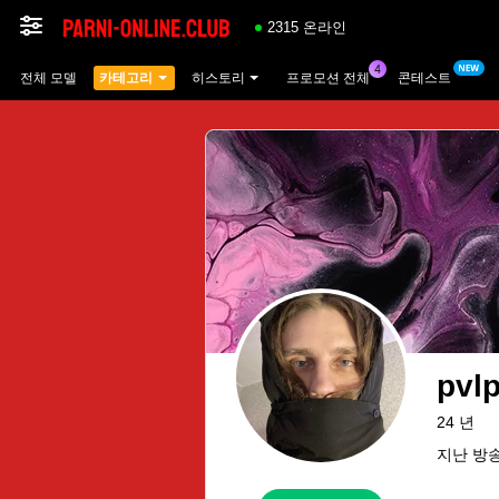
2315 온라인
전체 모델
카테고리
히스토리
프로모션 전체
콘테스트
pvl
24 년
지난 방송: 