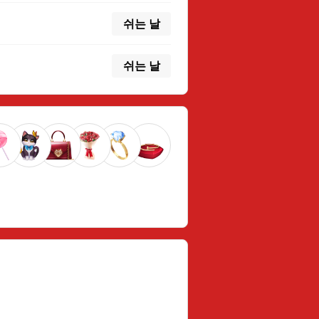
쉬는 날
쉬는 날