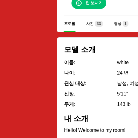
팁 보내기
프로필
사진
33
영상
1
모델 소개
이름:
white
나이:
24 년
관심 대상:
남성, 여성
신장:
5'11"
무게:
143 lb
내 소개
Hello! Welcome to my room!