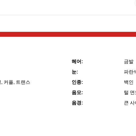
헤어:
금발
눈:
파란
, 커플, 트랜스
인종:
백인
음모:
털 
음경:
큰 