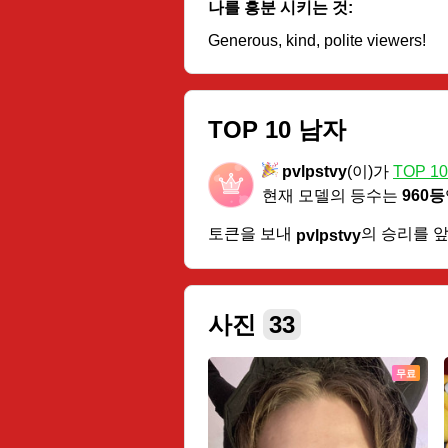
나를 흥분 시키는 것:
Generous, kind, polite viewers!
TOP 10 남자
pvlpstvy
(이)가
TOP 1
현재 모델의 등수는
960등
토큰을 보내
의 승리를 
pvlpstvy
사진
33
무료