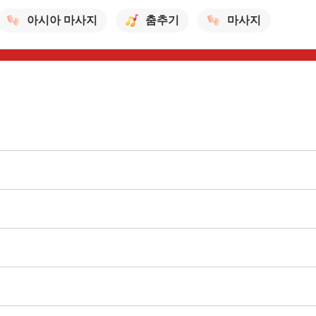
아시아 마사지
춤추기
마사지