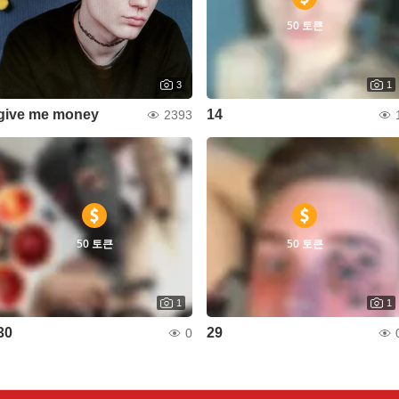
50 토큰
3
1
give me money
14
2393
50 토큰
50 토큰
1
1
30
29
0