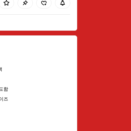
색
면도함
사이즈