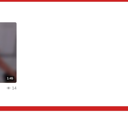
1:45
14