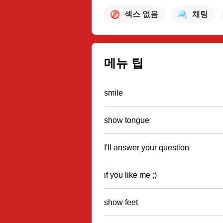
섹스 없음
채팅
메뉴 팁
smile
show tongue
I'll answer your question
if you like me ;)
show feet