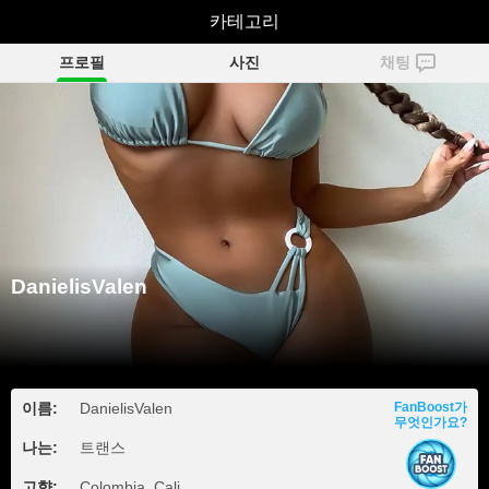
DanielisValen
카테고리
프로필
사진
채팅
DanielisValen
이름:
DanielisValen
FanBoost가
무엇인가요?
나는:
트랜스
고향:
Colombia, Cali