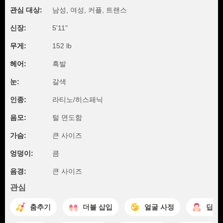
관심 대상:
남성, 여성, 커플, 트랜스
신장:
5'11"
무게:
152 lb
헤어:
흑발
눈:
갈색
인종:
라티노/히스패닉
음모:
털 면도함
가슴:
큰 사이즈
엉덩이:
큼
음경:
큰 사이즈
관심
춤추기
더블 삽입
얼굴 사정
딥스