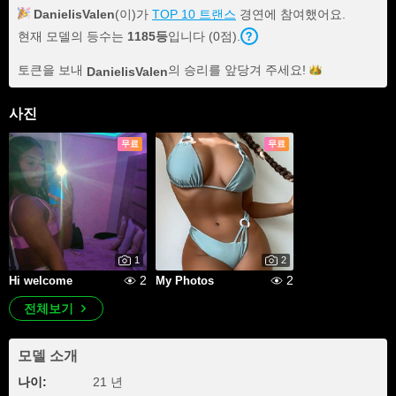
DanielisValen
(이)가
TOP 10 트랜스
경연에 참여했어요.
현재 모델의 등수는
1185등
입니다 (0점).
토큰을 보내
의 승리를 앞당겨
주세요!
DanielisValen
사진
무료
무료
1
2
2
2
Hi welcome
My Photos
전체보기
모델 소개
나이:
21 년