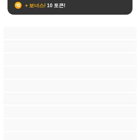
+ 보너스!
10 토큰!
게이
근육질
대학생
베어
애널
양성애자
이성애자
최고의 개인 채팅 도구
커플