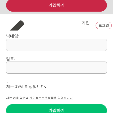
가입하기
가입
로그인
닉네임:
암호:
저는 19세 이상입니다.
저는
이용 약관
과
개인정보보호정책을 읽었습니다
.
가입하기