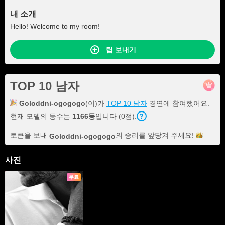
내 소개
Hello! Welcome to my room!
팁 보내기
TOP 10 남자
Goloddni-ogogogo
(이)가
TOP 10 남자
경연에 참여했어요.
현재 모델의 등수는
1166등
입니다 (0점).
토큰을 보내
의 승리를 앞당겨
주세요!
Goloddni-ogogogo
사진
무료