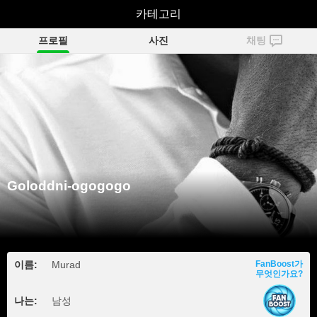
Goloddni-ogogogo
카테고리
프로필
사진
채팅
Goloddni-ogogogo
이름:
Murad
FanBoost가
무엇인가요?
나는:
남성