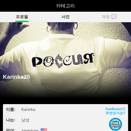
Karinka25
카테고리
프로필
사진
채팅
Karinka25
이름:
Karinka
FanBoost가
무엇인가요?
나는:
남성
언어:
american