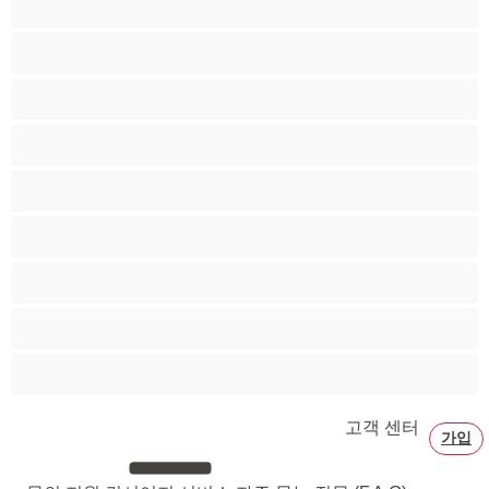
대학생
베어
애널
양성애자
이성애자
최고의 개인 채팅 도구
커플
큰 자지
고객 센터
가입