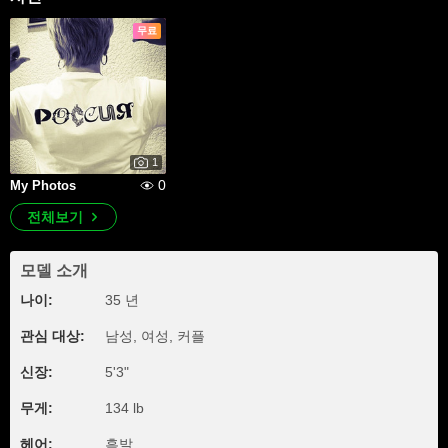
무료
1
0
My Photos
전체보기
모델 소개
나이:
35 년
관심 대상:
남성, 여성, 커플
신장:
5'3"
무게:
134 lb
헤어:
흑발