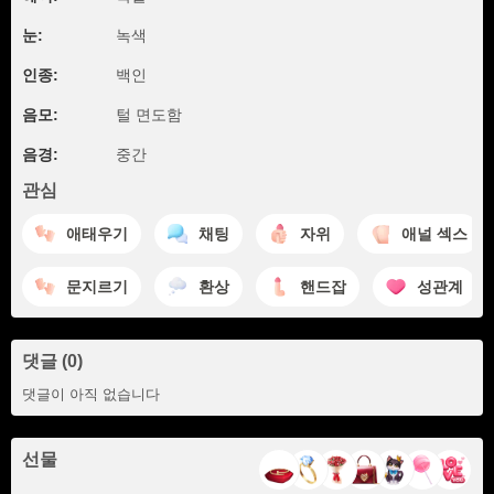
눈:
녹색
인종:
백인
음모:
털 면도함
음경:
중간
관심
애태우기
채팅
자위
애널 섹스
문지르기
환상
핸드잡
성관계
댓글 (0)
댓글이 아직 없습니다
선물