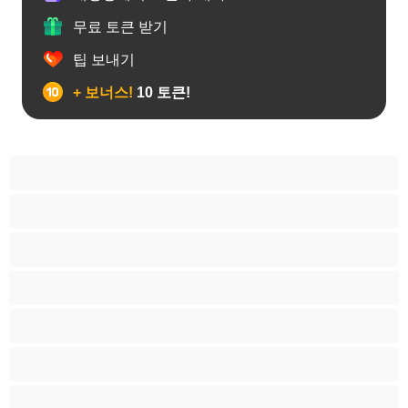
무료 토큰 받기
팁 보내기
+ 보너스!
10 토큰!
게이
근육질
대학생
베어
애널
양성애자
이성애자