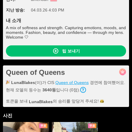
지난 방송:
04.03.26 4:03 PM
내 소개
A mix of softness and strength. Capturing emotions, moods, and
moments. Fashion, beauty, and confidence — through my lens.
Welcome 🤍
팁 보내기
Queen of Queens
LunaBlakes
(이)가 CIS
Queen of Queens
경연에 참여했어요.
현재 모델의 등수는
3640등
입니다 (0점).
토큰을 보내
의 승리를 앞당겨
주세요!
LunaBlakes
사진
무료
무료