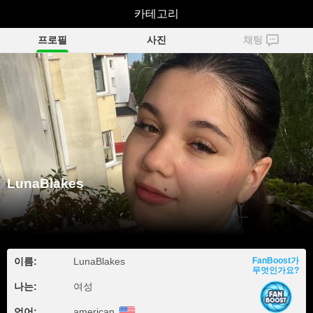
LunaBlakes
카테고리
프로필
사진
채팅
LunaBlakes
이름:
LunaBlakes
FanBoost가
무엇인가요?
나는:
여성
언어:
american