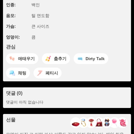
인종:
백인
음모:
털 면도함
가슴:
큰 사이즈
엉덩이:
큼
관심
애태우기
춤추기
Dirty Talk
채팅
페티시
댓글 (0)
댓글이 아직 없습니다
선물