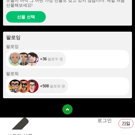
모델이 아직 그 어떤 가상 선물도 갖고 있지 않습니다. 제일 처음
선물해보세요!
선물 선택
팔로잉
+36
팔로잉
+36
팔로우 명
+508
팔로워
+508
팔로워 명
로그인
가입