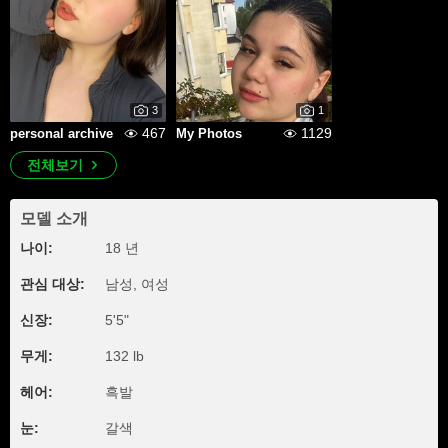
3
1
467
1129
personal archive
My Photos
전체보기
모델 소개
나이:
18 년
관심 대상:
남성, 여성
신장:
5'5"
무게:
132 lb
헤어:
흑발
눈:
갈색