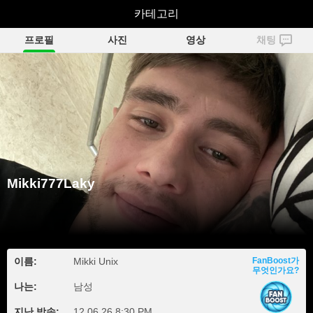
Mikki777Laky
카테고리
프로필
사진
영상
채팅
Mikki777Laky
이름:
Mikki Unix
FanBoost가
무엇인가요?
나는:
남성
지난 방송:
12.06.26 8:30 PM