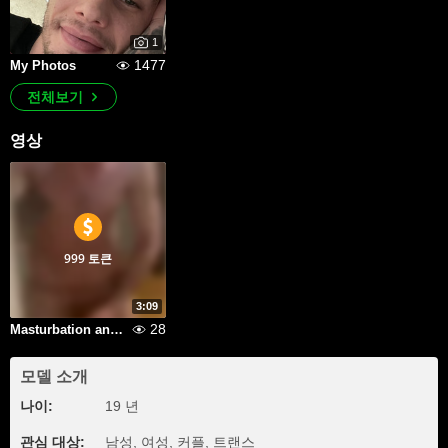
1
1477
My Photos
전체보기
영상
999 토큰
3:09
28
Masturbation and cum
모델 소개
나이:
19 년
관심 대상:
남성, 여성, 커플, 트랜스