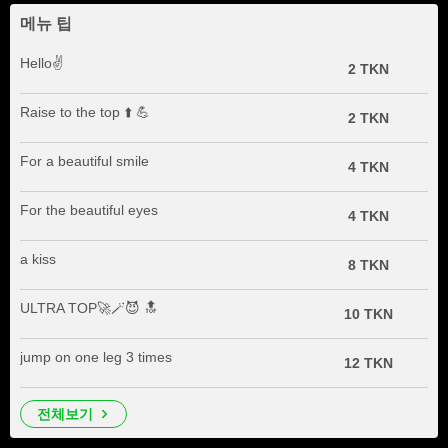
메뉴 팁
Hello✌️
2 TKN
Raise to the top ⬆️ 💪
2 TKN
For a beautiful smile
4 TKN
For the beautiful eyes
4 TKN
a kiss
8 TKN
ULTRA TOP🚀🪄😈 🔝
10 TKN
jump on one leg 3 times
12 TKN
전체보기