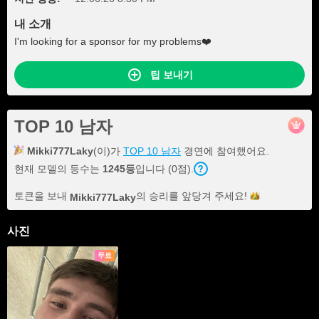
내 소개
I'm looking for a sponsor for my problems❤️
팁 보내기
TOP 10 남자
Mikki777Laky
(이)가
TOP 10 남자
경연에 참여했어요.
현재 모델의 등수는
1245등
입니다 (0점).
토큰을 보내
의 승리를 앞당겨
주세요!
Mikki777Laky
사진
무료