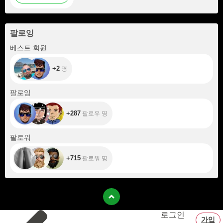
팔로잉
+2
베스트 회원
+2
명
+287
팔로잉
+287
팔로우 명
+715
팔로워
+715
팔로워 명
로그인
가입