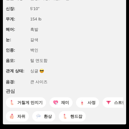
신장:
5'10"
무게:
154 lb
헤어:
흑발
눈:
갈색
인종:
백인
음모:
털 면도함
관계 상태:
싱글
음경:
큰 사이즈
관심
거칠게 만지기
재미
사정
스트립
자위
환상
핸드잡