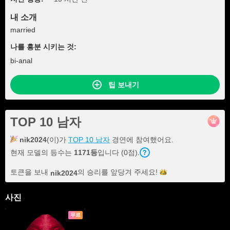
내 소개
married
나를 흥분 시키는 것:
bi-anal
팁 보내기
TOP 10 남자
nik2024
(이)가
TOP 10 남자
경연에 참여했어요.
현재 모델의 등수는
1171등
입니다 (0점).
토큰을 보내
의 승리를 앞당겨
주세요!
nik2024
사진
무료