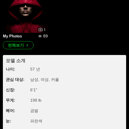
1
89
My Photos
전체보기
모델 소개
나이:
57 년
관심 대상:
남성, 여성, 커플
신장:
6'1"
무게:
198 lb
헤어:
금발
눈:
파란색