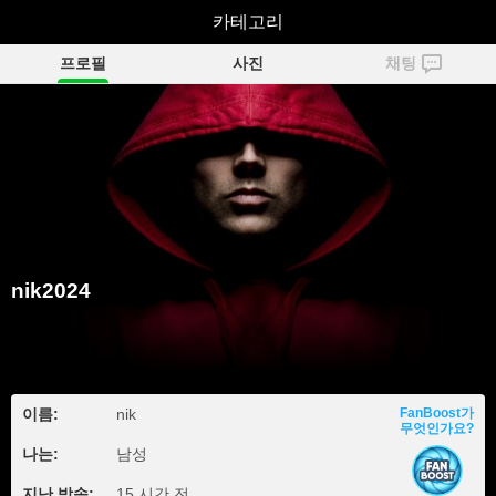
카테고리
nik2024
프로필
사진
채팅
nik2024
이름:
nik
FanBoost가
무엇인가요?
나는:
남성
지난 방송:
15 시간 전