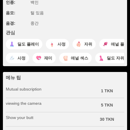
인종:
백인
음모:
털 있음
음경:
중간
관심
딜도 플레이
사정
자위
애널 플레
사정
재미
애널 섹스
딜도 자위
메뉴 팁
Mutual subscription
1 TKN
viewing the camera
5 TKN
Show your butt
30 TKN