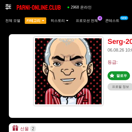
2968 온라인
전체 모델
카테고리
히스토리
프로모션 전체
콘테스트
Serg-2
06.08.26 
등급:
팔로우
프로필 정보
선물
2