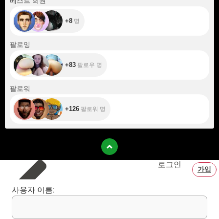
베스트 회원
+8
명
+83
팔로잉
+83
팔로우 명
+126
팔로워
+126
팔로워 명
로그인
가입
사용자 이름: