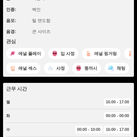
인종:
백인
음모:
털 면도함
음경:
큰 사이즈
관심
애널 플레이
입 사정
애널 핑거링
애널 섹스
사정
똥까시
채팅
근무 시간
월
16:00 - 17:00
화
00:00 - 00:00
수
00:00 - 10:00
16:00 - 17:00