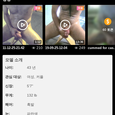
무료
무료
60 토큰
1:12
13:36
210
249
11-12-25-21-42
19-09-25-12-04
cummed for
모델 소개
나이:
43 년
관심 대상:
여성, 커플
신장:
5'7"
무게:
132 lb
헤어:
흑발
눈:
파란색