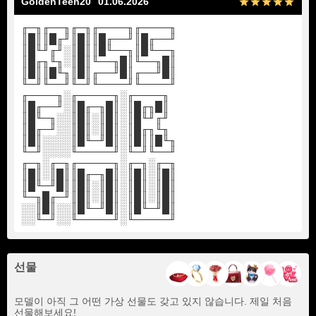
GoldenTeen20
01.06.2026
╓─╖╓──╖╓─╖╓────╖╓────╖
║█║║█╓╜║█║║█╓──╜║█╓──╜
║█╙╜╓╜░║█║║█╙──╖║█╙──╖
║█╓╖╙╖░║█║╙──╖█║╙──╖█║
║█║║█╙╖║█║╓──╜█║╓──╜█║
╙─╜╙──╜╙─╜╙────╜╙────╜
╓────╖░╓─────╖░╓────╖
║█╓──╜░║█╓─╖█║░║█╓╖█║
║█╙─╖░░║█║░║█║░║█╙╜╓╜
║█╓─╜░░║█║░║█║░║█╓╖╙╖
║█║░░░░║█╙─╜█║░║█║║█╙╖
╙─╜░░░░╙─────╜░╙─╜╙──╜
╓─╖░╓─╖╓─────╖░╓─╖░╓─╖
║█║░║█║║█╓─╖█║░║█║░║█║
║█╙─╜█║║█║░║█║░║█║░║█║
╙─╖█╓─╜║█║░║█║░║█║░║█║
░░║█║░░║█╙─╜█║░║█╙─╜█║
░░╙─╜░░╙─────╜░╙─────╜
선물
모델이 아직 그 어떤 가상 선물도 갖고 있지 않습니다. 제일 처음
선물해보세요!