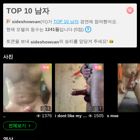
TOP 10 남자
sideshowcan
(이)가
TOP 10 남자
경연에 참여했어요.
현재 모델의 등수는
1241등
입니다 (0점).
토큰을 보내
의 승리를 앞당겨
주세요!
sideshowcan
사진
무료
무료
5
7
1376
1505
..
i dont like my face
s mee
전체보기
영상