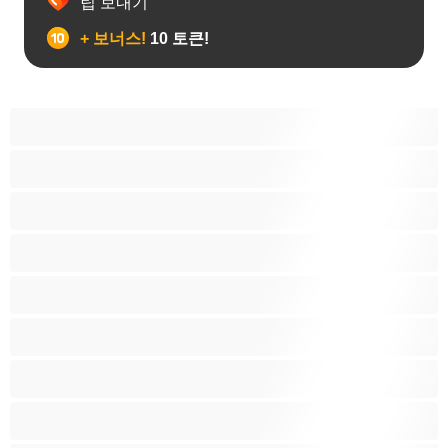
팁 보내기
+ 보너스!
10 토큰!
게이
근육질
대학생
베어
애널
양성애자
이성애자
최고의 개인 채팅 도구