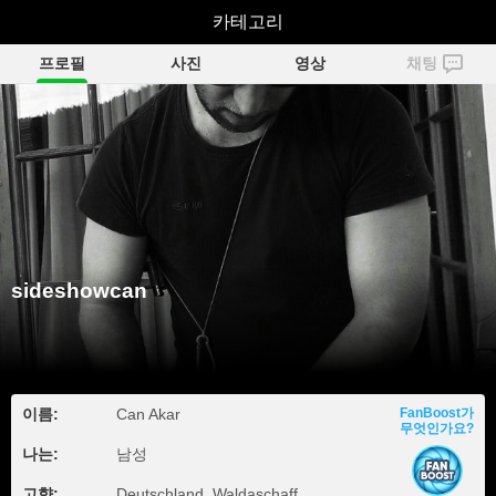
sideshowcan
카테고리
프로필
사진
영상
채팅
sideshowcan
이름:
Can Akar
FanBoost가
무엇인가요?
나는:
남성
고향:
Deutschland, Waldaschaff