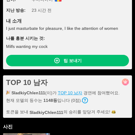
지난 방송:
23 시간 전
내 소개
I just masturbate for pleasure, I like the attention of women
나를 흥분 시키는 것:
Milfs wanting my cock
팁 보내기
TOP 10 남자
SladkiyChlen111
(이)가
TOP 10 남자
경연에 참여했어요.
현재 모델의 등수는
1148등
입니다 (0점).
토큰을 보내
의 승리를 앞당겨
주세요!
SladkiyChlen111
사진