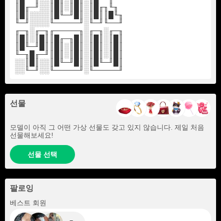
║█╓─╜░░║█║░║█║░║█╓╖╙╖
║█║░░░░║█╙─╜█║░║█║║█╙╖
╙─╜░░░░╙─────╜░╙─╜╙──╜
╓─╖░╓─╖╓─────╖░╓─╖░╓─╖
║█║░║█║║█╓─╖█║░║█║░║█║
║█╙─╜█║║█║░║█║░║█║░║█║
╙─╖█╓─╜║█║░║█║░║█║░║█║
░░║█║░░║█╙─╜█║░║█╙─╜█║
░░╙─╜░░╙─────╜░╙─────╜
선물
모델이 아직 그 어떤 가상 선물도 갖고 있지 않습니다. 제일 처음
선물해보세요!
선물 선택
팔로잉
+7
베스트 회원