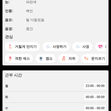
눈:
파란색
인종:
백인
음모:
털 다듬었음
음경:
중간
관심
거칠게 만지기
사정하기
사정
재
격한 섹스
캠쇼
자위
문지르기
근무 시간
월
23:00 - 00:00
화
00:00 - 00:00
수
00:00 - 00:00