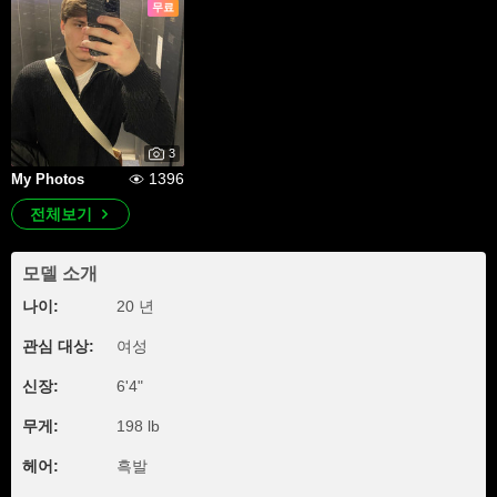
무료
3
1396
My Photos
전체보기
모델 소개
나이:
20 년
관심 대상:
여성
신장:
6'4"
무게:
198 lb
헤어:
흑발