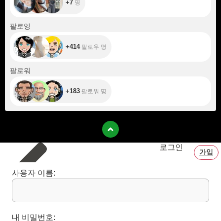
+7
명
+414
팔로잉
+414
팔로우 명
+183
팔로워
+183
팔로워 명
로그인
가입
사용자 이름:
내 비밀번호: