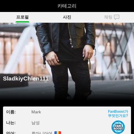
SladkiyChlen111
카테고리
프로필
사진
채팅
SladkiyChlen111
이름:
Mark
FanBoost가
무엇인가요?
나는:
남성
언어:
루마니아어