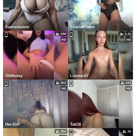
Superassxxx
ScarletFlame
558
1.2k
OhHoney
Linnea-67
653
443
Her-Girl
Tati16
652
16