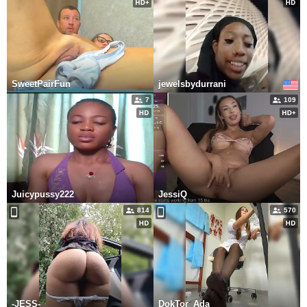
SweetPairFun
jewelsbydurrani
7
109
Juicypussy222
JessiQ
814
570
-JESS-
DokTor_Ada