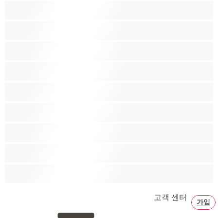
근육질
대학생
베어
애널
양성애자
이성애자
최고의 개인 채팅 도구
커플
큰 자지
고객 센터
가입