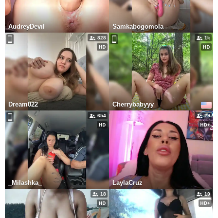
AudreyDevil
Samkabogomola
828
1k
Dream022
Cherrybabyyy
654
29
_Milashka_
LaylaCruz
18
19