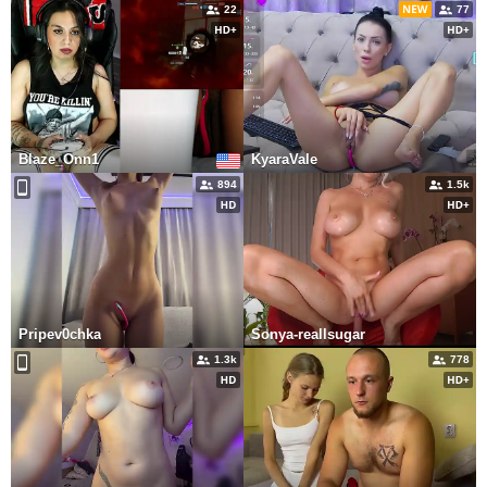
22
77
Blaze_Onn1
KyaraVale
894
1.5k
Pripev0chka
Sonya-reallsugar
1.3k
778