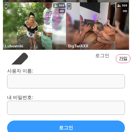
568
568
Lubovniki
BigTwiXXX
로그인
가입
사용자 이름:
내 비밀번호:
로그인