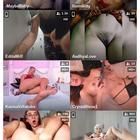
-MaybeBaby-
lionnkitty
1.3k
39
EditaMilf
AadhyaLove
8
15
KarinaVillalobo
CrystalRose1
798
860