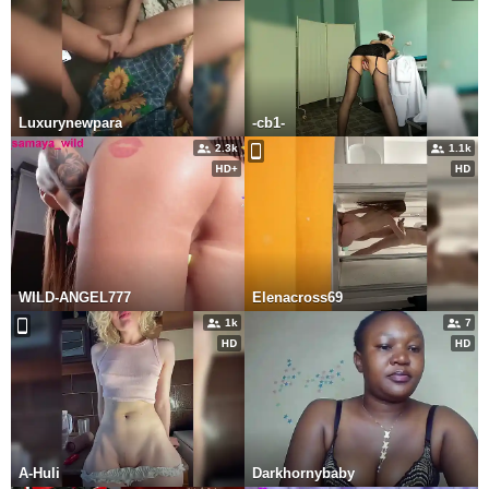
Luxurynewpara
-cb1-
2.3k
1.1k
WILD-ANGEL777
Elenacross69
1k
7
A-Huli
Darkhornybaby